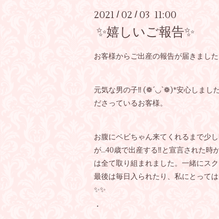
2021
02
03 11:00
/
/
✨嬉しいご報告✨
お客様からご出産の報告が届きました
元気な男の子‼︎ (❁´◡`❁)*安心し
ださっているお客様。
お腹にベビちゃん来てくれるまで少し
が…40歳で出産する‼︎と宣言された
は全て取り組まれました。一緒にスク
最後は毎日入られたり、私にとっては
✨✨
・