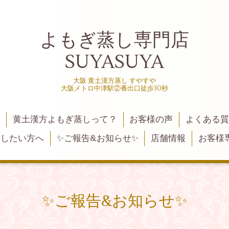
よもぎ蒸し専門店
SUYASUYA
大阪 黄土漢方蒸し すやすや
大阪メトロ中津駅②番出口徒歩30秒
黄土漢方よもぎ蒸しって？
お客様の声
よくある
業したい方へ
✨ご報告&お知らせ✨
店舗情報
お客様
✨ご報告&お知らせ✨