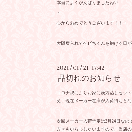
本当によくがんばりましたね♡
・
心からおめでとうございます！！！
・
大阪戻られてベビちゃんを抱ける日が楽しみ*:ஐ(●︎˘
2021
01
21 17:42
/
/
品切れのお知らせ
コロナ禍によりお家に漢方蒸しセット
え、現在メーカー在庫が入荷待ちとな
次回メーカー入荷予定は2月24日なの
方々もいらっしゃいますので、当店の