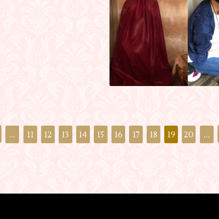
...
11
12
13
14
15
16
17
18
19
20
...