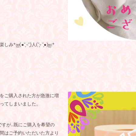
͈ ᵕ˘͈)人(˘͈ᵕ ˘͈●︎)ஐ:*
をご購入された方が急激に増
ってしまいました。
ですが…既にご購入を希望の
間はご予約いただいた方より