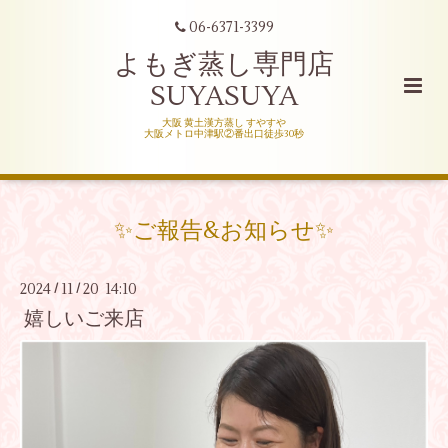
06-6371-3399
よもぎ蒸し専門店
SUYASUYA
大阪 黄土漢方蒸し すやすや
大阪メトロ中津駅②番出口徒歩30秒
✨ご報告&お知らせ✨
2024
11
20 14:10
/
/
嬉しいご来店