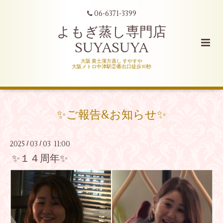
06-6371-3399
よもぎ蒸し専門店
SUYASUYA
大阪 黄土漢方蒸し すやすや
大阪メトロ中津駅②番出口徒歩30秒
✨ご報告&お知らせ✨
2025
03
03 11:00
/
/
✨１４周年✨