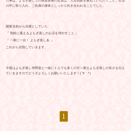
た事は、よもぎ蒸しでの体質改善の近道は、入る回数を重ねていただくこと。生活
の中に取り入れ、ご自身の身体としっかり向き合われることでした。
開業当初から目標としていた
『 気軽に通えるよもぎ蒸しのお店を増やすこと 』
『 一家に一台！ よもぎ蒸し♨︎ 』
これから目指していきます。
今後はよもぎ蒸し仲間達と一緒に１人でも多くの方へ黄土よもぎ蒸しの良さを伝え
ていきますのでどうぞよろしくお願いいたします！(´∀｀*)
1