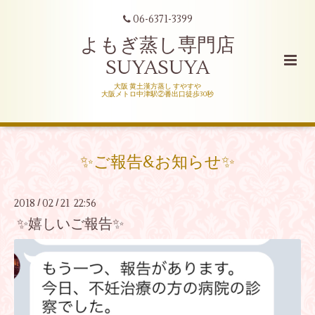
06-6371-3399
よもぎ蒸し専門店
SUYASUYA
大阪 黄土漢方蒸し すやすや
大阪メトロ中津駅②番出口徒歩30秒
✨ご報告&お知らせ✨
2018
02
21 22:56
/
/
✨嬉しいご報告✨