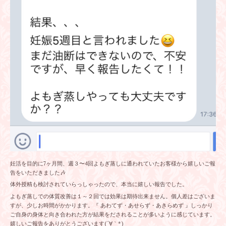
妊活を目的に7ヶ月間、週３〜4回よもぎ蒸しに通われていたお客様から嬉しいご報
告をいただきました🎶
体外授精も検討されていらっしゃったので、本当に嬉しい報告でした。
よもぎ蒸しでの体質改善は１～２回では効果は期待出来ません。個人差はございま
すが、少しお時間がかかります。『 あわてず・あせらず・あきらめず 』しっかり
ご自身の身体と向き合われた方が結果をだされることが多いように感じています。
嬉しいご報告をありがとうございます(´∀｀*)