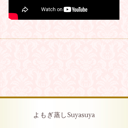
よもぎ蒸しSuyasuya