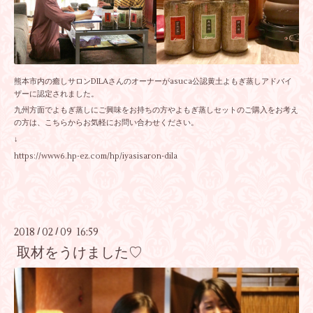
熊本市内の癒しサロンDILAさんのオーナーがasuca公認黄土よもぎ蒸しアドバイ
ザーに認定されました。
九州方面でよもぎ蒸しにご興味をお持ちの方やよもぎ蒸しセットのご購入をお考え
の方は、こちらからお気軽にお問い合わせください。
↓
https://www6.hp-ez.com/hp/iyasisaron-dila
2018
02
09 16:59
/
/
取材をうけました♡