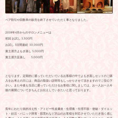
ペア割引や回数券の販売を終了させていただく事となりました。
2018年4月からのサロンメニューは
初回 お試し 3,500円
お試し 3日間連続 10,000円
黄土漢方よもぎ蒸し 5,000円
黄土漢方足蒸し 5,000円
となります。定期的に通っていただいているお客様の中でよもぎ蒸しセットのご購
入をお考えの方には、商品の取扱い説明等もしっかりさせて頂きますのでご安心下
さい。また今後も当店に通っていただけるお客様に関しましては、お一人お一人今
後の展開についてきちんとお伝えしていきたいと思っております。
長年にわたり病的冷え性・アトピー性皮膚炎・生理痛・生理不順・便秘・ダイエッ
ト・妊活・パニック障害・肌荒れなど沢山のお客様を対応させていただき強く感じ