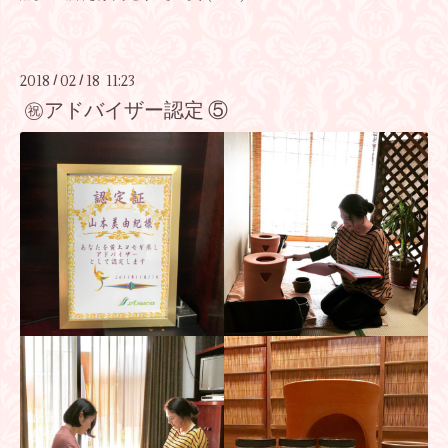
2018
02
18 11:23
/
/
㊗️アドバイザー認定 ⑤