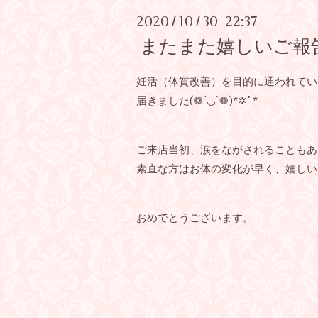
2020
10
30 22:37
/
/
またまた嬉しいご報
妊活（体質改善）を目的に通われてい
届きました(❁´◡`❁)*✲ﾟ*
ご来店当初、涙をながされることもあ
素直な方はお体の変化が早く、嬉しい
おめでとうございます。