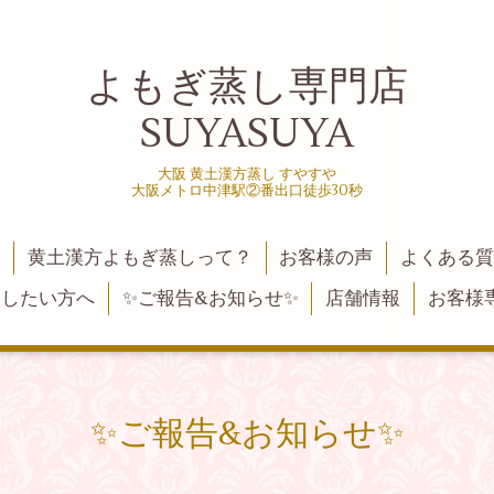
よもぎ蒸し専門店
SUYASUYA
大阪 黄土漢方蒸し すやすや
大阪メトロ中津駅②番出口徒歩30秒
黄土漢方よもぎ蒸しって？
お客様の声
よくある
業したい方へ
✨ご報告&お知らせ✨
店舗情報
お客様
✨ご報告&お知らせ✨