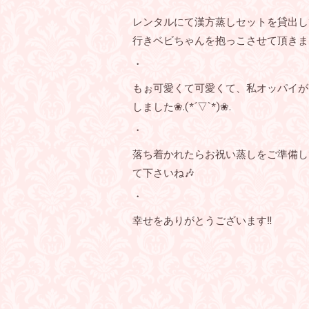
レンタルにて漢方蒸しセットを貸出し
行きベビちゃんを抱っこさせて頂きま
・
もぉ可愛くて可愛くて、私オッパイが
しました❀︎.(*´▽︎`*)❀︎.
・
落ち着かれたらお祝い蒸しをご準備し
て下さいね🎶
・
幸せをありがとうございます‼︎