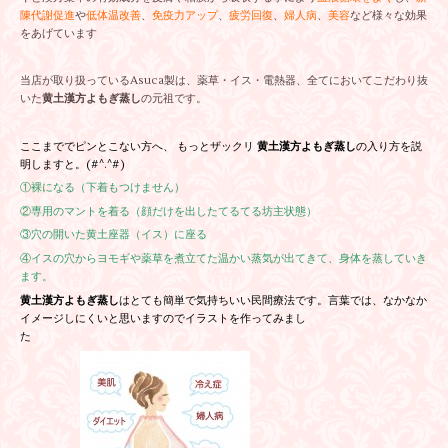
陳代謝促進
や
低体温改善
、
免疫力アップ
、
疲労回復
、
婦人病
、
美容
など様々な効果
をあげています
当店が取り扱っているAsuca製は、薬草・イス・電熱器、全てにおいてこだわり抜
いた
黄土漢方よもぎ蒸し
の元祖です。
ここまででピンとこない方へ、 もっとザックリ
黄土漢方よもぎ蒸し
の入り方を説
明しますと。(#^.^#)
①裸になる（下着もつけません）
②専用のマントを着る（顔だけを出したてるてる坊主状態）
③穴の開いた黄土
座器（イス）に座る
④イスの穴からヨモギや薬草を煮立てた温かい蒸気が出てきて、身体を蒸していき
ます。
黄土漢方よもぎ蒸し
はとても簡単で気持ちいい民間療法です。言葉では、なかなか
イメージしにくいと思いますので
イラストを作ってみまし
た