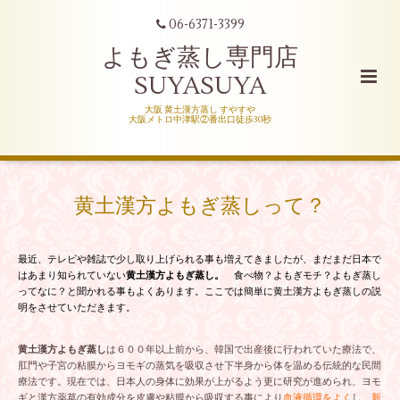
06-6371-3399
よもぎ蒸し専門店
SUYASUYA
大阪 黄土漢方蒸し すやすや
大阪メトロ中津駅②番出口徒歩30秒
黄土漢方よもぎ蒸しって？
最近、テレビや雑誌で少し取り上げられる事も増えてきましたが、まだまだ日本で
はあまり知られていない
黄土漢方よもぎ蒸し。
食べ物？よもぎモチ？よもぎ蒸し
ってなに？と聞かれる事もよくあります。ここでは簡単に黄土漢方よもぎ蒸しの説
明をさせていただきます。
黄土漢方よもぎ蒸し
は６００年以上前から、韓国で出産後に行われていた療法で、
肛門や子宮の粘膜からヨモギの蒸気を吸収させ下半身から体を温める伝統的な民間
療法です。現在では、日本人の身体に効果が上がるよう更に研究が進められ、ヨモ
ギと漢方薬草の有効成分を皮膚や粘膜から吸収する事により
血液循環をよく
し、
新