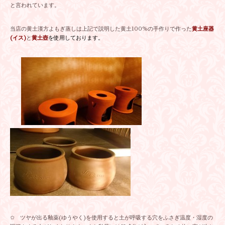
と言われています。
当店の黄土漢方よもぎ蒸しは上記で説明した黄土100%の手作りで作った
黄土座器
(イス)
と
黄土壺
を使用しております。
✩ ツヤが出る釉薬(ゆうやく)を使用すると土が呼吸する穴をふさぎ温度・湿度の