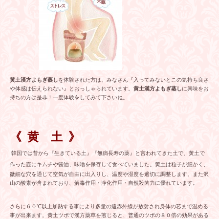
黄土漢方よもぎ蒸し
を体験された方は、みなさん『入ってみないとこの気持ち良さ
や体感は伝えられない』とおっしゃられています。
黄土漢方よもぎ蒸し
に興味をお
持ちの方は是非！一度体験をしてみて下さいね。
《 黄 土 》
韓国では昔から『生きている土』『無病長寿の薬』と言われてきた土で、
黄土で
作った壺にキムチや醤油、味噌を保存して食べていました。
黄土は粒子が細かく、
微細な穴を通じて空気が自由に出入りし、温度や湿度を適切に調整します。また沢
山の酸素が含まれており、解毒作用・浄化作用・自然殺菌力に優れています。
さらに６０℃以上加熱する事により多量の遠赤外線が放射され身体の芯まで温める
事が出来ます。
黄土ツボで漢方薬草を煎じると、普通のツボの８０倍の効果がある