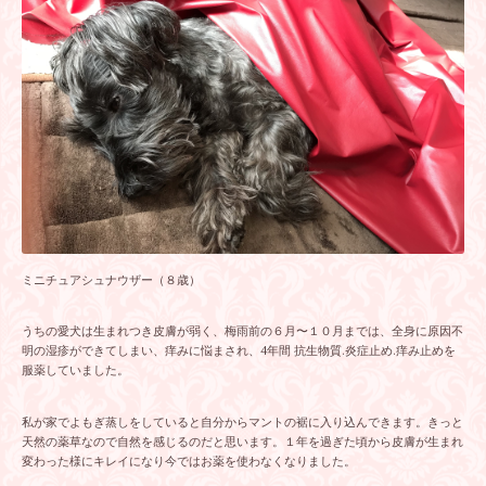
ミニチュアシュナウザー（８歳）
うちの愛犬は生まれつき皮膚が弱く、梅雨前の６月〜１０月までは、全身に原因不
明の湿疹ができてしまい、痒みに悩まされ、4年間 抗生物質.炎症止め.痒み止めを
服薬していました。
私が家でよもぎ蒸しをしていると自分からマントの裾に入り込んできます。きっと
天然の薬草なので自然を感じるのだと思います。１年を過ぎた頃から皮膚が生まれ
変わった様にキレイになり今ではお薬を使わなくなりました。