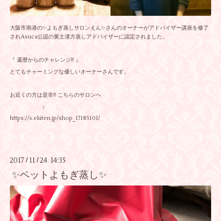
大阪市南港の✨よもぎ蒸しサロンえん✨さんのオーナーがアドバイザー講座を修了
されAsuca公認の黄土漢方蒸しアドバイザーに認定されました。
『 還暦からのチャレンジ‼︎ 』
とてもチャーミングな優しいオーナーさんです。
お近くの方は是非‼︎ こちらのサロンへ
↓
https://s.ekiten.jp/shop_17185101/
2017
11
24 14:35
/
/
✨ペットよもぎ蒸し✨