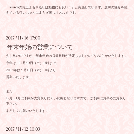
『asucaの黄土よもぎ蒸しは動物にも良い！』と実感しています。皮膚の悩みを抱
えているワンちゃんによもぎ蒸しオススメです。
2017
11
16 17:00
/
/
年末年始の営業について
少し早いのですが、年末年始の営業日時が決定しましたのでお知らせいたします。
今年は、12月30日（土）17時まで。
2018年は１月11日（木）11時より
営業いたします。
また
12月・1月は予約が大変取りにくい状態となりますので、ご予約はお早めにお取り
下さい。
よろしくお願いいたします。
2017
11
12 10:03
/
/