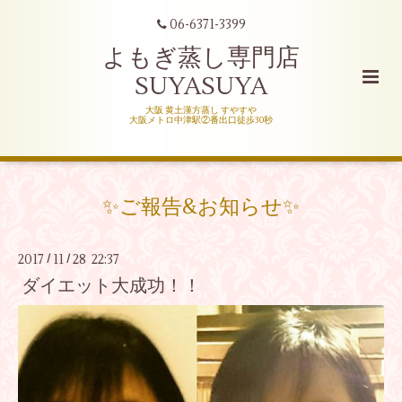
06-6371-3399
よもぎ蒸し専門店
SUYASUYA
大阪 黄土漢方蒸し すやすや
大阪メトロ中津駅②番出口徒歩30秒
✨ご報告&お知らせ✨
2017
11
28 22:37
/
/
ダイエット大成功！！