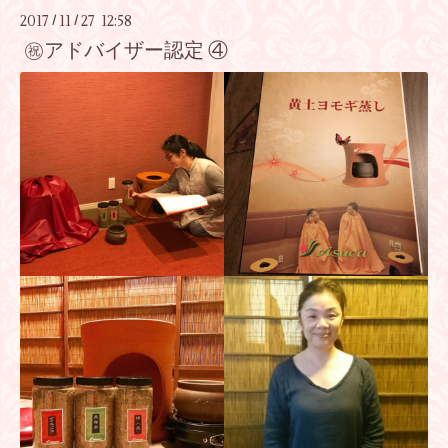
2017
11
27 12:58
/
/
㊗️アドバイザー認定 ④