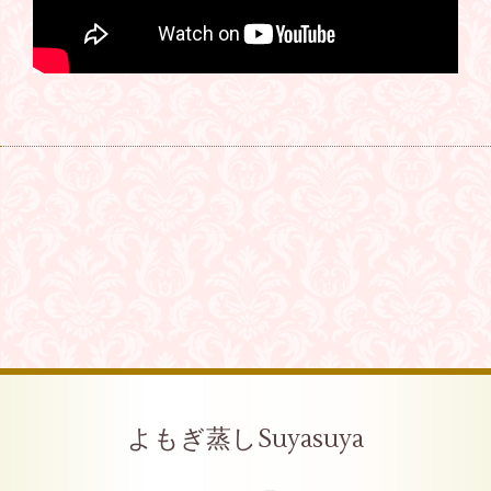
よもぎ蒸しSuyasuya