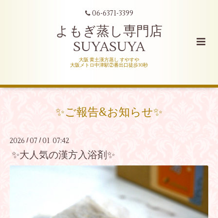
06-6371-3399
よもぎ蒸し専門店
SUYASUYA
大阪 黄土漢方蒸し すやすや
大阪メトロ中津駅②番出口徒歩30秒
✨ご報告&お知らせ✨
2026
07
01 07:42
/
/
✨大人気の漢方入浴剤✨