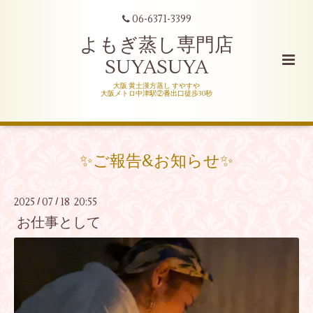
06-6371-3399
よもぎ蒸し専門店
SUYASUYA
大阪 黄土漢方蒸し すやすや
大阪メトロ中津駅②番出口徒歩30秒
✨ご報告&お知らせ✨
2025
07
18 20:55
/
/
お仕事として