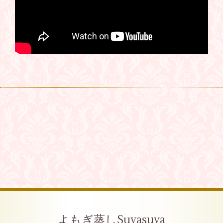
よもぎ蒸しSuyasuya