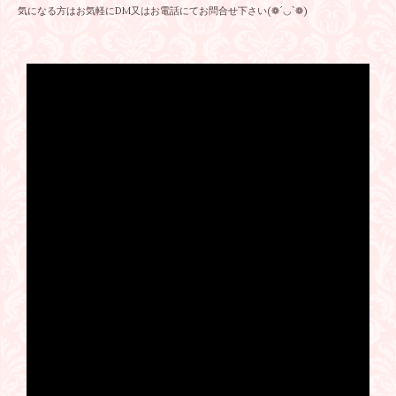
気になる方はお気軽にDM又はお電話にてお問合せ下さい(❁´◡`❁)