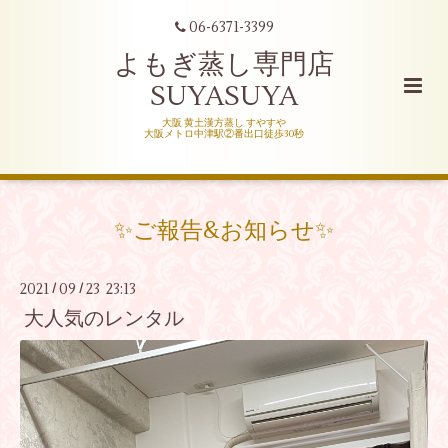
06-6371-3399
よもぎ蒸し専門店
SUYASUYA
大阪 黄土漢方蒸し すやすや
大阪メトロ中津駅②番出口徒歩30秒
✨ご報告&お知らせ✨
2021
09
23 23:13
/
/
大人気のレンタル