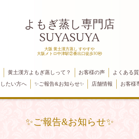
よもぎ蒸し専門店
SUYASUYA
大阪 黄土漢方蒸し すやすや
大阪メトロ中津駅②番出口徒歩30秒
黄土漢方よもぎ蒸しって？
お客様の声
よくある
業したい方へ
✨ご報告&お知らせ✨
店舗情報
お客様
✨ご報告&お知らせ✨