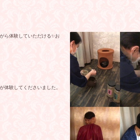
がら体験していただける✨お
が体験してくださいました。