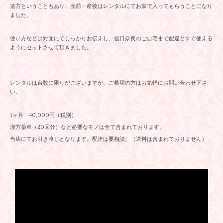
遠方ということもあり、産前・産後はレンタルにてお家で入ってもらうことになり
ました。
使い方などは対面にてしっかりお伝えし、後日奈良のご自宅まで配達とすぐ使える
ようにセットさせて頂きました。
レンタルは台数に限りがございますが、ご希望の方はお気軽にお問い合わせ下さ
い。
1ヶ月 40,000円（税別）
漢方薬草（20回分）など必要なモノは全て含まれております。
当店にてお引き渡しとなります。配達は要相談。（送料は含まれておりません）