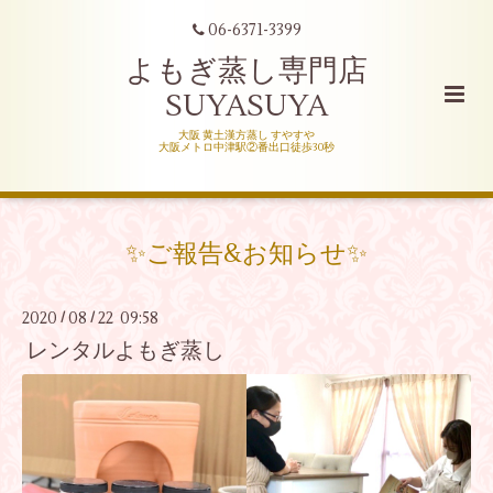
06-6371-3399
よもぎ蒸し専門店
SUYASUYA
大阪 黄土漢方蒸し すやすや
大阪メトロ中津駅②番出口徒歩30秒
✨ご報告&お知らせ✨
2020
08
22 09:58
/
/
レンタルよもぎ蒸し