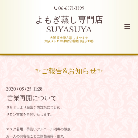
06-6371-3399
よもぎ蒸し専門店
SUYASUYA
大阪 黄土漢方蒸し すやすや
大阪メトロ中津駅②番出口徒歩30秒
✨ご報告&お知らせ✨
2020
05
25 11:28
/
/
営業再開について
６月２日より感染予防対策につとめ、
サロン営業を再開いたします。
マスク着用・手洗いアルコール消毒の徹底
お一人のお客様ごとに除菌清掃・換気