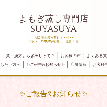
よもぎ蒸し専門店
SUYASUYA
大阪 黄土漢方蒸し すやすや
大阪メトロ中津駅②番出口徒歩30秒
黄土漢方よもぎ蒸しって？
お客様の声
よくある
業したい方へ
✨ご報告&お知らせ✨
店舗情報
お客様
✨ご報告&お知らせ✨