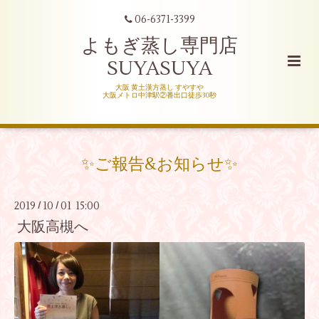
06-6371-3399
よもぎ蒸し専門店
SUYASUYA
大阪 黄土漢方蒸し すやすや
大阪メトロ中津駅②番出口徒歩30秒
✨ご報告&お知らせ✨
2019
10
01 15:00
/
/
大阪高槻へ