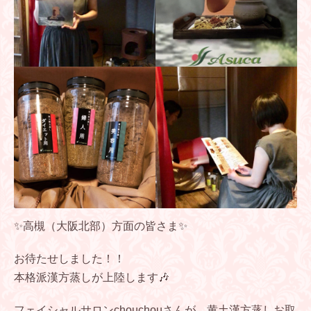
✨高槻（大阪北部）方面の皆さま✨
お待たせしました！！
本格派漢方蒸しが上陸します🎶
フェイシャルサロンchouchouさんが、
黄土漢方蒸しお取