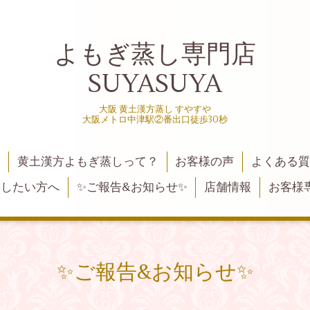
よもぎ蒸し専門店
SUYASUYA
大阪 黄土漢方蒸し すやすや
大阪メトロ中津駅②番出口徒歩30秒
黄土漢方よもぎ蒸しって？
お客様の声
よくある
業したい方へ
✨ご報告&お知らせ✨
店舗情報
お客様
✨ご報告&お知らせ✨