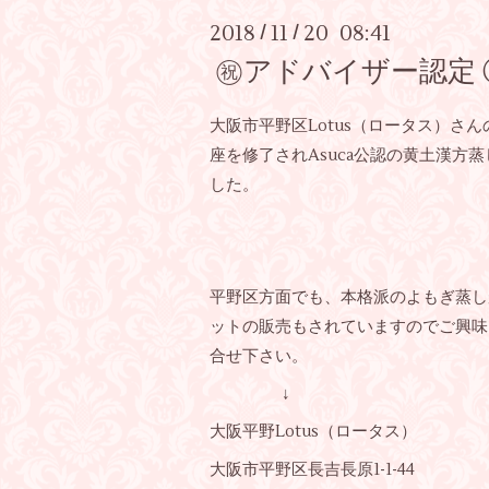
2018
11
20 08:41
/
/
㊗️アドバイザー認定 
大阪市平野区Lotus（ロータス）さ
座を修了されAsuca公認の黄土漢方
した。
平野区方面でも、本格派のよもぎ蒸し
ットの販売もされていますのでご興味
合せ下さい。
↓
大阪平野Lotus（ロータス）
大阪市平野区長吉長原1-1-44