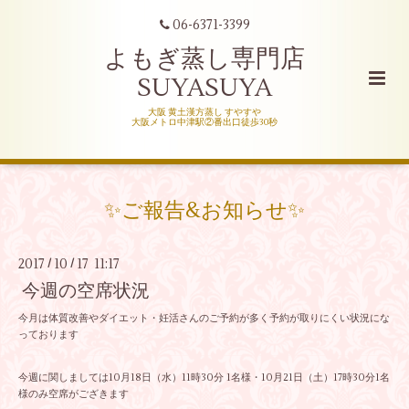
06-6371-3399
よもぎ蒸し専門店
SUYASUYA
大阪 黄土漢方蒸し すやすや
大阪メトロ中津駅②番出口徒歩30秒
✨ご報告&お知らせ✨
2017
10
17 11:17
/
/
今週の空席状況
今月は体質改善やダイエット・妊活さんのご予約が多く予約が取りにくい状況にな
っております
今週に関しましては10月18日（水）11時30分 1名様・10月21日（土）17時30分1名
様のみ空席がござきます