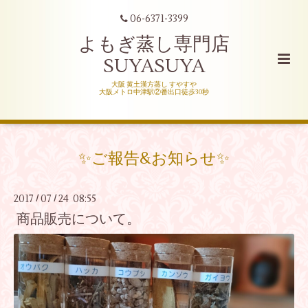
06-6371-3399
よもぎ蒸し専門店
SUYASUYA
大阪 黄土漢方蒸し すやすや
大阪メトロ中津駅②番出口徒歩30秒
✨ご報告&お知らせ✨
2017
07
24 08:55
/
/
商品販売について。