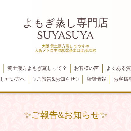
よもぎ蒸し専門店
SUYASUYA
大阪 黄土漢方蒸し すやすや
大阪メトロ中津駅②番出口徒歩30秒
黄土漢方よもぎ蒸しって？
お客様の声
よくある
業したい方へ
✨ご報告&お知らせ✨
店舗情報
お客様
✨ご報告&お知らせ✨